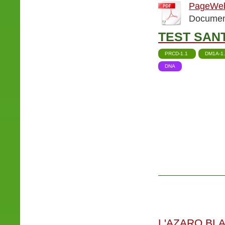
PageWeb
Document
TEST SANT
PRCD-1.1
DM1A-1
DNA
L'AZARO BL