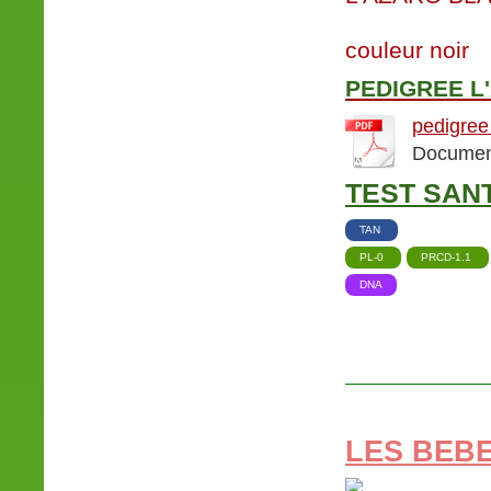
couleur noir
PEDIGREE L
pedigree
Document
TEST SANT
TAN
PL-0
PRCD-1.1
DNA
LES BEBE