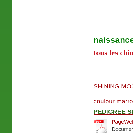
naissance
tous les chi
SHINING MO
couleur marr
PEDIGREE S
PageWeb
Document