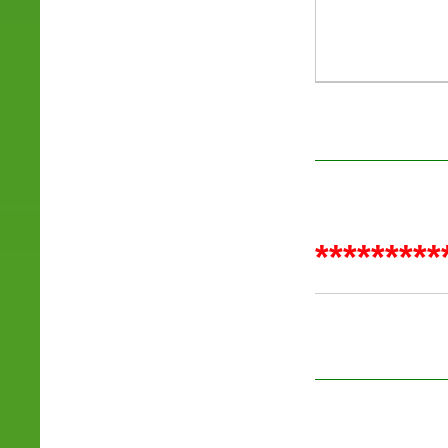
*********