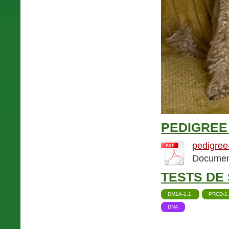
PEDIGREE 
pedigree
Document
TESTS DE 
DM1A-1.1
PRCD-1
DNA