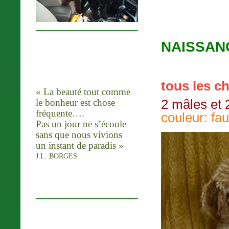
NAISSA
tous les c
« La beauté tout comme
le bonheur est chose
2 mâles et 
fréquente….
couleur: fa
Pas un jour ne s’écoule
sans que nous vivions
un instant de paradis »
J.L. BORGES